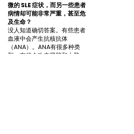
微的 SLE 症状，而另一些患者
病情却可能非常严重，甚至危
及生命？
没人知道确切答案。有些患者
血液中会产生抗核抗体
（ANA）。ANA有很多种类
型，有些会攻击肾脏和大脑。
然而，无论病情轻重，患者都
必须遵医嘱，尤其是在病情发
作期间。此外，症状较轻的患
者也可能在后期出现更严重的
症状。
4. 红斑狼疮有治愈方法吗？
目前，狼疮只能控制，无法治
愈。治疗方案因人而异。症状