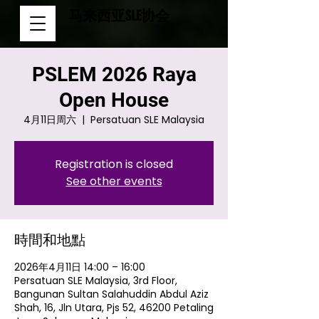
马来西亚SLE协会
PSLEM 2026 Raya
Open House
4月11日周六
  |  
Persatuan SLE Malaysia
Registration is closed
See other events
時間和地點
2026年4月11日 14:00 – 16:00
Persatuan SLE Malaysia, 3rd Floor,
Bangunan Sultan Salahuddin Abdul Aziz
Shah, 16, Jln Utara, Pjs 52, 46200 Petaling