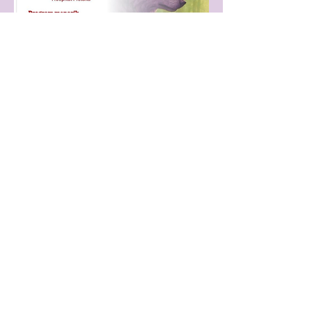
World Lupus Day Talk in
Melaka
7 Mei 2026 @ 1.30pm
Auditorium Seri Baiduri, Blok B,
Aras 4, Hospital Melaka
RSVP
Hubungi
Kami