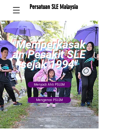
Persatuan SLE Malaysia
"Memperkasak
an Pesakit SLE
sejak 1994"
Menjadi Ahli PSLEM
Mengenai PSLEM